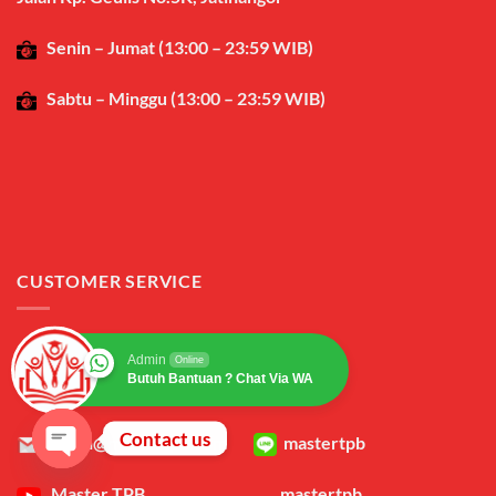
Senin – Jumat (13:00 – 23:59 WIB)
Sabtu – Minggu (13:00 – 23:59 WIB)
CUSTOMER SERVICE
Admin
Online
Butuh Bantuan ? Chat Via WA
Contact us
admin@mastertpb.com
mastertpb
OPEN
Master TPB
mastertpb