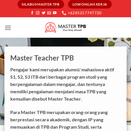
Skip
SILABUS MASTER TPB
LOWONGAN KERJA
to
+6285257747720
content
Master Teacher TPB
Pengajar kami merupakan alumni/ mahasiswa aktif
S1, S2, S3 ITB dari berbagai program studi yang
berpengalaman dalam mengajar, dan tentunya
memiliki pengalaman menjalani masa TPB yang
kemudian disebut
Master Teacher
.
Para Master TPB merupakan orang-orang yang
berprestasi
secara akademik, dengan IP yang
memuaskan di TPB dan Program Studi, serta