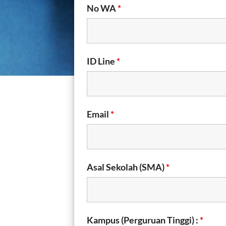
No WA
*
ID Line
*
Email
*
Asal Sekolah (SMA)
*
Kampus (Perguruan Tinggi) :
*