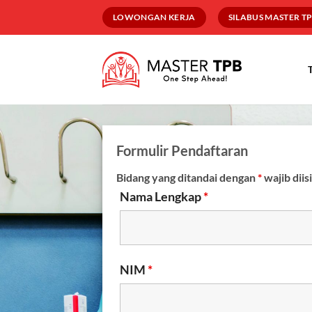
Skip
LOWONGAN KERJA
SILABUS MASTER T
to
content
Formulir Pendaftaran
Bidang yang ditandai dengan
*
wajib diisi
Nama Lengkap
*
NIM
*