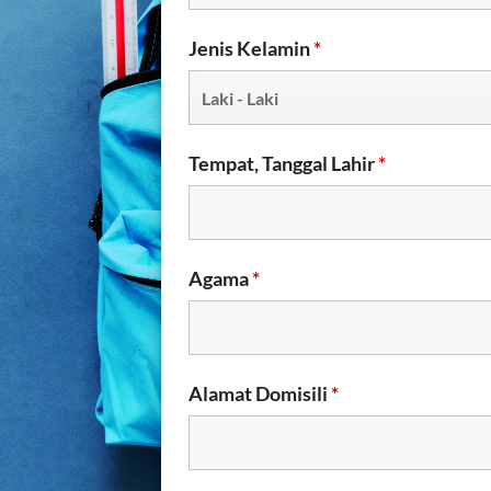
Jenis Kelamin
*
Tempat, Tanggal Lahir
*
Agama
*
Alamat Domisili
*